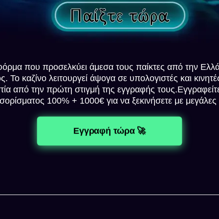
φόρμα που προσελκύει άμεσα τους παίκτες από την Ελλάδ
Το καζίνο λειτουργεί άψογα σε υπολογιστές και κινητές
στία από την πρώτη στιγμή της εγγραφής τους.Εγγραφείτ
ορίσματος 100% + 1000€ για να ξεκινήσετε με μεγάλες 
Εγγραφή τώρα 🚀