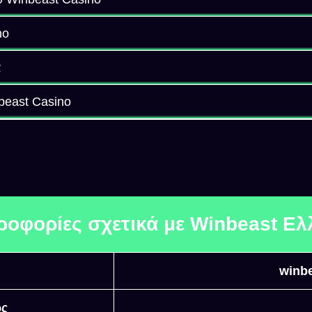
no
α
beast Casino
ροφορίες σχετικά με Winbeast Ελ
winbe
ως