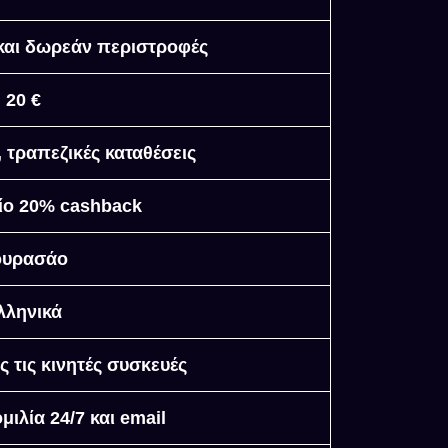
και δωρεάν περιστροφές
20 €
, τραπεζικές καταθέσεις
ίο 20% cashback
ουρασάο
λληνικά
ς τις κινητές συσκευές
ιλία 24/7 και email