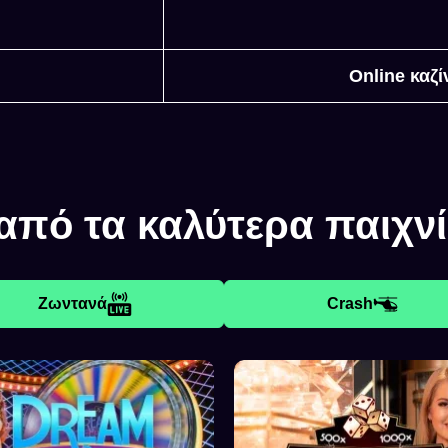
Online καζί
από τα καλύτερα παιχνί
Ζωντανά
Crash