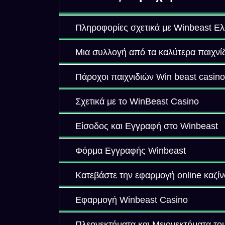
Πληροφορίες σχετικά με Winbeast Ε
Μια συλλογή από τα καλύτερα παιχνί
Πάροχοι παιχνιδιών Win beast casin
Σχετικά με το WinBeast Casino
Είσοδος και Εγγραφή στο Winbeast
Φόρμα Εγγραφής Winbeast
Κατεβάστε την εφαρμογή online καζί
Εφαρμογή Winbeast Casino
Πλεονεκτήματα και Μειονεκτήματα το