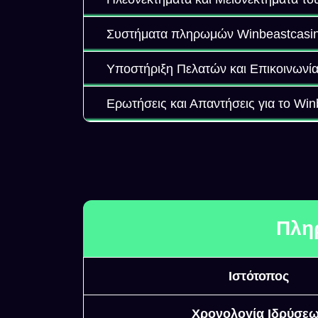
Συστήματα πληρωμών Winbeastcasi
Υποστήριξη Πελατών και Επικοινωνί
Ερωτήσεις και Απαντήσεις για το Win
Πλη
Ιστότοπος
Χρονολογία Ιδρύσε