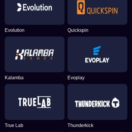
Evolution
Quickspin
Lightning Dice
Big Bass Crash
Mega Moolah
Dragon Tiger
Boom or Bust
Reactoonz
Evolution Gaming
Pragmatic Play
Microgaming
Evolution Gaming
BGaming
Play’n GO
Kalamba
Evoplay
Mega Ball
Tower X
Big Bass Bonanza
Side Bet City
Spaceman
The Dog House
Evolution Gaming
Smart Soft
Pragmatic Play
Evolution Gaming
Pragmatic Play
Pragmatic Play
True Lab
Thunderkick