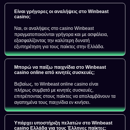
Είναι γρήγορες οι αναλήψεις στο Winbeast
casino;
Ναι, οι αναλήψεις στο casino Winbeast
πραγματοποιούνται γρήγορα και με ασφάλεια,
εξασφαλίζοντας την καλύτερη δυνατή
εξυπηρέτηση για τους παίκτες στην Ελλάδα.
Μπορώ να παίξω παιχνίδια στο Winbeast
casino online από κινητές συσκευές;
Βεβαίως, το Winbeast online casino είναι
πλήρως συμβατό με κινητές συσκευές,
επιτρέποντας στους παίκτες να απολαμβάνουν τα
αγαπημένα τους παιχνίδια εν κινήσει.
Υπάρχει υποστήριξη πελατών στο Winbeast
casino Ελλάδα για τους Έλληνες παίκτες;