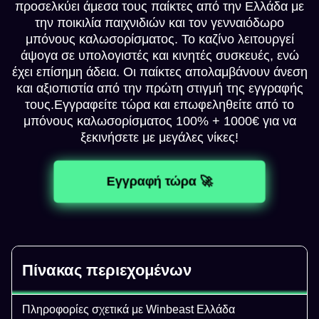
προσελκύει άμεσα τους παίκτες από την Ελλάδα με
την ποικιλία παιχνιδιών και τον γενναιόδωρο
μπόνους καλωσορίσματος. Το καζίνο λειτουργεί
άψογα σε υπολογιστές και κινητές συσκευές, ενώ
έχει επίσημη άδεια. Οι παίκτες απολαμβάνουν άνεση
και αξιοπιστία από την πρώτη στιγμή της εγγραφής
τους.Εγγραφείτε τώρα και επωφεληθείτε από το
μπόνους καλωσορίσματος 100% + 1000€ για να
ξεκινήσετε με μεγάλες νίκες!
Εγγραφή τώρα 🚀
Πίνακας περιεχομένων
Πληροφορίες σχετικά με Winbeast Ελλάδα