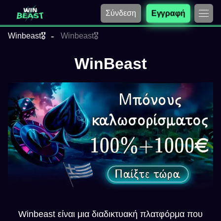
Σύνδεση
Εγγραφή
Winbeast🎖️
Winbeast🎖️
WinBeast
Winbeast είναι μια διαδικτυακή πλατφόρμα που