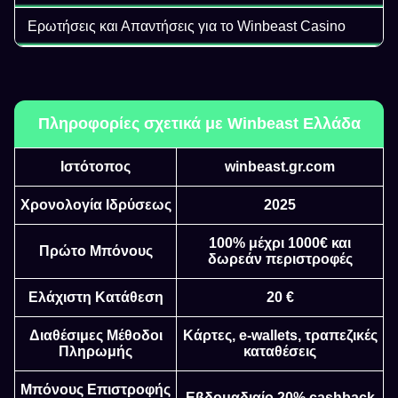
Ερωτήσεις και Απαντήσεις για το Winbeast Casino
Πληροφορίες σχετικά με Winbeast Ελλάδα
Ιστότοπος
winbeast.gr.com
Χρονολογία Ιδρύσεως
2025
100% μέχρι 1000€ και
Πρώτο Μπόνους
δωρεάν περιστροφές
Ελάχιστη Κατάθεση
20 €
Διαθέσιμες Μέθοδοι
Κάρτες, e-wallets, τραπεζικές
Πληρωμής
καταθέσεις
Μπόνους Επιστροφής
Εβδομαδιαίο 20% cashback