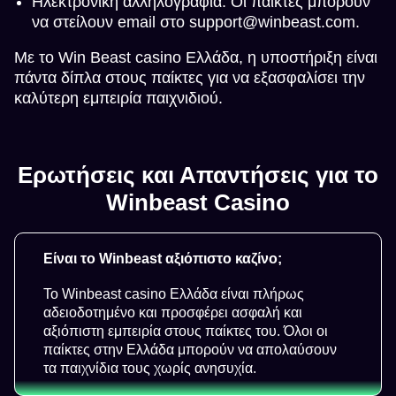
Ηλεκτρονική αλληλογραφία: Οι παίκτες μπορούν
να στείλουν email στο
support@winbeast.com
.
Με το Win Beast casino Ελλάδα, η υποστήριξη είναι
πάντα δίπλα στους παίκτες για να εξασφαλίσει την
καλύτερη εμπειρία παιχνιδιού.
Ερωτήσεις και Απαντήσεις για το
Winbeast Casino
Είναι το Winbeast αξιόπιστο καζίνο;
Το Winbeast casino Ελλάδα είναι πλήρως
αδειοδοτημένο και προσφέρει ασφαλή και
αξιόπιστη εμπειρία στους παίκτες του. Όλοι οι
παίκτες στην Ελλάδα μπορούν να απολαύσουν
τα παιχνίδια τους χωρίς ανησυχία.