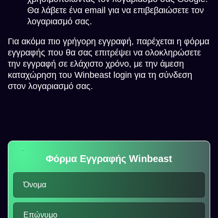
Θα λάβετε ένα email για να επιβεβαιώσετε τον
λογαριασμό σας.
Για ακόμα πιο γρήγορη εγγραφή, παρέχεται η φόρμα
εγγραφής που θα σας επιτρέψει να ολοκληρώσετε
την εγγραφή σε ελάχιστο χρόνο, με την άμεση
καταχώρηση του Winbeast login για τη σύνδεση
στον λογαριασμό σας.
Φόρμα Εγγραφής Winbeast
Όνομα
Επώνυμο