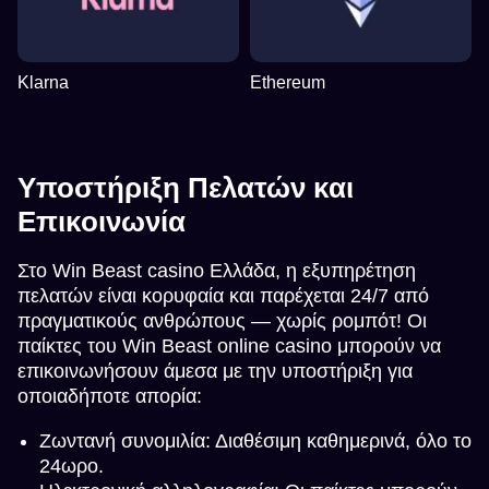
Klarna
Ethereum
Υποστήριξη Πελατών και
Επικοινωνία
Στο Win Beast casino Ελλάδα, η εξυπηρέτηση
πελατών είναι κορυφαία και παρέχεται 24/7 από
πραγματικούς ανθρώπους — χωρίς ρομπότ! Οι
παίκτες του Win Beast online casino μπορούν να
επικοινωνήσουν άμεσα με την υποστήριξη για
οποιαδήποτε απορία:
Ζωντανή συνομιλία: Διαθέσιμη καθημερινά, όλο το
24ωρο.