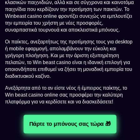
κλασικών παιχνιδιών, αλλά και σε σύγχρονα και καινοτόμα
παιχνίδια που κερδίζουν την προτίμηση των παικτών. Το
Winbeast casino online φροντίζει συνεχώς να εμπλουτίζει
την εμπειρία του χρήστη με νέες προσφορές,
συναρπαστικά τουρνουά και αποκλειστικά μπόνους.
Οι παίκτες, ανεξαρτήτως της προτίμησης τους για desktop
ή mobile εφαρμογή, απολαμβάνουν την εύκολη και
γρήγορη πλοήγηση. Και με την άριστη εξυπηρέτηση
πελατών, το Win beast casino είναι η ιδανική επιλογή για
οποιονδήποτε επιθυμεί να ζήσει τη μοναδική εμπειρία του
διαδικτυακού καζίνο.
Ανεξάρτητα από το αν είστε νέος ή έμπειρος παίκτης, το
Win beast casino online σας προσφέρει την καλύτερη
πλατφόρμα για να κερδίσετε και να διασκεδάσετε!
Πάρτε το μπόνους σας τώρα 🎁