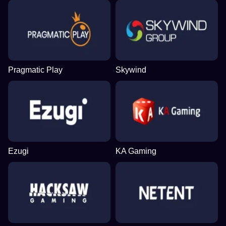
Live Craps
Bustabit
Gates of Olympus
Crazy Time
Crash
Book of Dead
Evolution Gaming
Independent
Pragmatic Play
Evolution Gaming
Roobet
Play’n GO
Pragmatic Play
Skywind
Lightning Roulette
Lucky Crumbling
Wolf Gold
Monopoly Live
Cash or Crash
Sweet Bonanza
Evolution Gaming
Gamzix
Pragmatic Play
Evolution Gaming
Evolution Gaming
Pragmatic Play
Ezugi
KA Gaming
Live Baccarat
Moonshot
Dead or Alive II
Live Blackjack
JetX
Starburst
Evolution Gaming
SoftSwiss
NetEnt
Evolution Gaming
Smartsoft Gaming
NetEnt